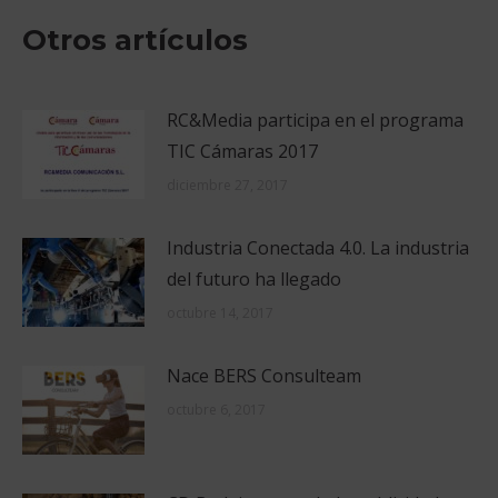
Facebook
X
Pinterest
LinkedIn
Otros artículos
RC&Media participa en el programa
TIC Cámaras 2017
diciembre 27, 2017
Industria Conectada 4.0. La industria
del futuro ha llegado
octubre 14, 2017
Nace BERS Consulteam
octubre 6, 2017