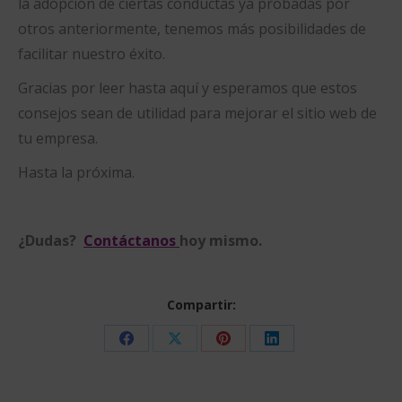
la adopción de ciertas conductas ya probadas por
otros anteriormente, tenemos más posibilidades de
facilitar nuestro éxito.
Gracias por leer hasta aquí y esperamos que estos
consejos sean de utilidad para mejorar el sitio web de
tu empresa.
Hasta la próxima.
¿Dudas?
Contáctanos
hoy mismo.
Compartir:
Share
Share
Share
Share
on
on
on
on