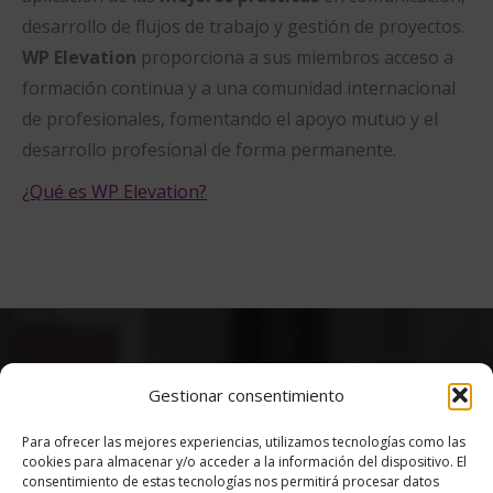
desarrollo de flujos de trabajo y gestión de proyectos.
WP Elevation
proporciona a sus miembros acceso a
formación continua y a una comunidad internacional
de profesionales, fomentando el apoyo mutuo y el
desarrollo profesional de forma permanente.
¿Qué es WP Elevation?
Gestionar consentimiento
Para ofrecer las mejores experiencias, utilizamos tecnologías como las
PODEMOS AYUDARLE EN
cookies para almacenar y/o acceder a la información del dispositivo. El
DISEÑO DE MARCA
consentimiento de estas tecnologías nos permitirá procesar datos