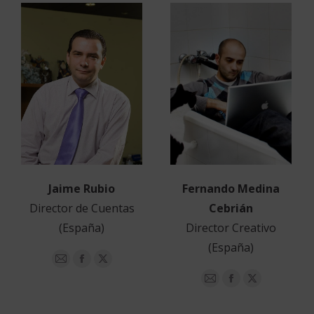
Fernando Medina
Jaime Rubio
Cebrián
Director de Cuentas
Director Creativo
(España)
(España)
E-
Facebook
X
mail
E-
Facebook
X
mail