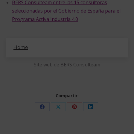
BERS Consulteam entre las 15 consultoras
seleccionadas por el Gobierno de España para el
Programa Activa Industria 4.0
Home
Site web de BERS Consulteam
Compartir:
Share
Share
Share
Share
on
on
on
on
Facebook
X
Pinterest
LinkedIn