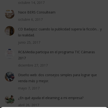
octubre 14, 2017
Nace BERS Consulteam
octubre 6, 2017
CD Badajoz: cuando la publicidad supera la ficción… y
la realidad.
junio 25, 2017
RC&Media participa en el programa TIC Cámaras
2017
diciembre 27, 2017
Diseño web: dos consejos simples para lograr que
venda más y mejor.
mayo 7, 2017
¿En qué ayuda el elearning a mi empresa?
abril 26, 2017