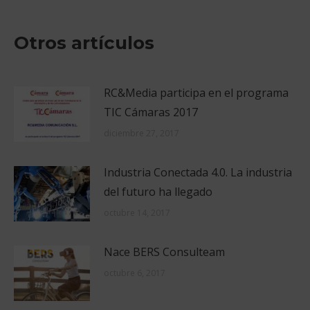
Facebook
X
Pinterest
LinkedIn
Otros artículos
RC&Media participa en el programa
TIC Cámaras 2017
diciembre 27, 2017
Industria Conectada 4.0. La industria
del futuro ha llegado
octubre 14, 2017
Nace BERS Consulteam
octubre 6, 2017