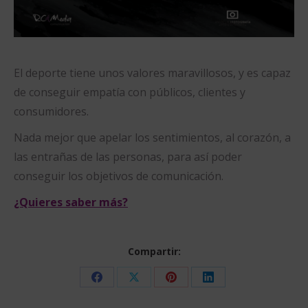
El deporte tiene unos valores maravillosos, y es capaz
de conseguir empatía con públicos, clientes y
consumidores.
Nada mejor que apelar los sentimientos, al corazón, a
las entrañas de las personas, para así poder
conseguir los objetivos de comunicación.
¿Quieres saber más?
Compartir:
Share
Share
Share
Share
on
on
on
on