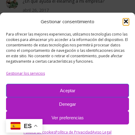
¿En qué ayuda el elearning a mi empresa?
abril 26, 2017
Gestionar consentimiento
PROYECTOS RECIENTES
Para ofrecer las mejores experiencias, utilizamos tecnologías como las
cookies para almacenar y/o acceder a la información del dispositivo. El
consentimiento de estas tecnologías nos permitirá procesar datos
como el comportamiento de navegación o las identificaciones únicas
en este sitio. No consentir o retirar el consentimiento, puede afectar
negativamente a ciertas características y funciones.
Gestionar los servicios
Aceptar
Denegar
Ver preferencias
ES
Pie
Política de cookies
Política de Privacidad
Aviso Legal
© RC&Media Comunicación