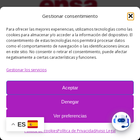
Gestionar consentimiento
Para ofrecer las mejores experiencias, utilizamos tecnologías como las
cookies para almacenar y/o acceder a la información del dispositivo. El
consentimiento de estas tecnologías nos permitirá procesar datos
como el comportamiento de navegación o las identificaciones únicas
Compartir:
en este sitio. No consentir o retirar el consentimiento, puede afectar
negativamente a ciertas características y funciones.
Share
Share
Share
Share
Gestionar los servicios
on
on
on
on
Facebook
X
Pinterest
LinkedIn
Aceptar
Denegar
Pie
Ver preferencias
© RC&Media Comunicación
ES
Política de cookies
Política de Privacidad
Aviso Legal