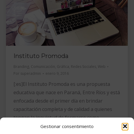
Instituto Promoda
Branding
,
Comunicación
,
Gráfica
,
Redes Sociales
,
Web
Por
superadmin
enero 9, 2016
[:es]El Instituto Promoda es una propuesta
educativa que nace en Paraná, Entre Ríos y está
enfocada desde el primer día en brindar
capacitación completa y de calidad a quienes
tengan la inquietud de formarse como
profesionales en la moda y el diseño. El valor
Gestionar consentimiento