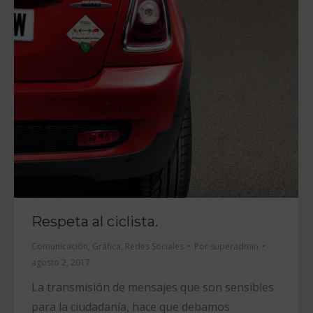
Respeta al ciclista.
Comunicación
,
Gráfica
,
Redes Sociales
Por
superadmin
agosto 2, 2017
La transmisión de mensajes que son sensibles
para la ciudadanía, hace que debamos