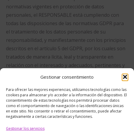
normativas vigentes en protección de datos
personales, el RESPONSABLE está cumpliendo con
todas las disposiciones de las normativas GDPR para
el tratamiento de los datos personales de su
responsabilidad, y manifiestamente con los principios
descritos en el artículo 5 del GDPR, por los cuales son
tratados de manera lícita, leal y transparente en
relación con el interesado y adecuados, pertinentes y
limitados a lo necesario en relación con los fines para
Gestionar consentimiento
los que son tratados.
Para ofrecer las mejores experiencias, utilizamos tecnologías como las
El RESPONSABLE garantiza que ha implementado
cookies para almacenar y/o acceder a la información del dispositivo. El
consentimiento de estas tecnologías nos permitirá procesar datos
políticas técnicas y organizativas apropiadas para
como el comportamiento de navegación o las identificaciones únicas
aplicar las medidas de seguridad que establecen el
en este sitio. No consentir o retirar el consentimiento, puede afectar
negativamente a ciertas características y funciones.
GDPR con el fin de proteger los derechos y libertades
de los Usuarios y les ha comunicado la información
Gestionar los servicios