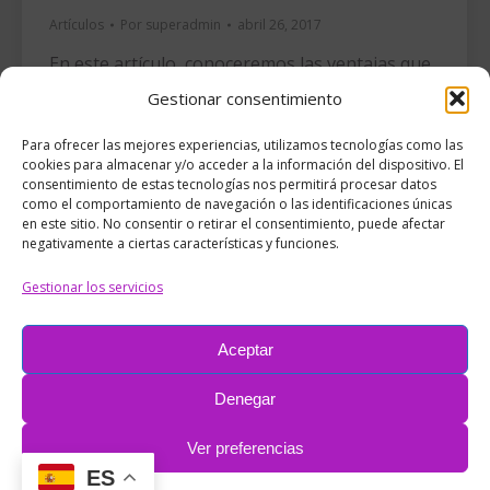
Artículos
Por
superadmin
abril 26, 2017
En este artículo, conoceremos las ventajas que
aporta el e-Learning, también conocido como
Gestionar consentimiento
“Aula Virtual” a nuestra empresa a la hora de
Para ofrecer las mejores experiencias, utilizamos tecnologías como las
formar a nuestros RRHH, a nuestra fuerza de
cookies para almacenar y/o acceder a la información del dispositivo. El
venta o transmitir el conocimiento a quienes
consentimiento de estas tecnologías nos permitirá procesar datos
como el comportamiento de navegación o las identificaciones únicas
serán los encargados de vender y/o instalar
en este sitio. No consentir o retirar el consentimiento, puede afectar
negativamente a ciertas características y funciones.
nuestros productos, evitando la necesidad de
organizar y solventar traslados que…
Gestionar los servicios
Aceptar
Denegar
Ver preferencias
ES
Pie