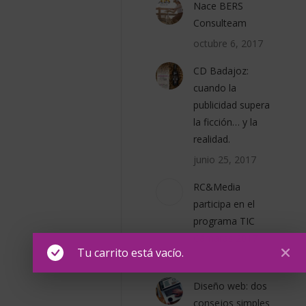
Nace BERS
Consulteam
octubre 6, 2017
CD Badajoz:
cuando la
publicidad supera
la ficción… y la
realidad.
junio 25, 2017
RC&Media
participa en el
programa TIC
Cámaras 2017
Tu carrito está vacío.
diciembre 27, 2017
Diseño web: dos
consejos simples