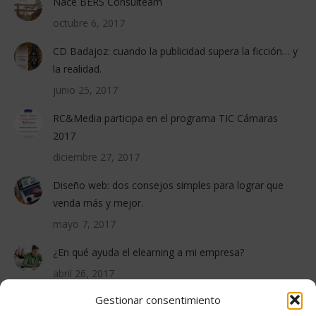
Nace BERS Consulteam
octubre 6, 2017
CD Badajoz: cuando la publicidad supera la ficción… y
la realidad.
junio 25, 2017
RC&Media participa en el programa TIC Cámaras
2017
diciembre 27, 2017
Diseño web: dos consejos simples para lograr que
venda más y mejor.
mayo 7, 2017
¿En qué ayuda el elearning a mi empresa?
abril 26, 2017
Gestionar consentimiento
PROYECTOS RECIENTES