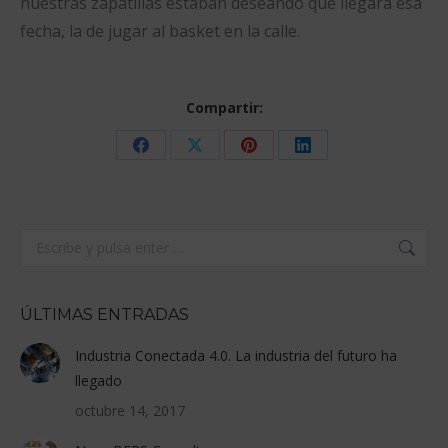
nuestras zapatillas estaban deseando que llegara esa
fecha, la de jugar al basket en la calle.
Compartir:
Share
Share
Share
Share
on
on
on
on
Facebook
X
Pinterest
LinkedIn
Buscar:
ÚLTIMAS ENTRADAS
Industria Conectada 4.0. La industria del futuro ha
llegado
octubre 14, 2017