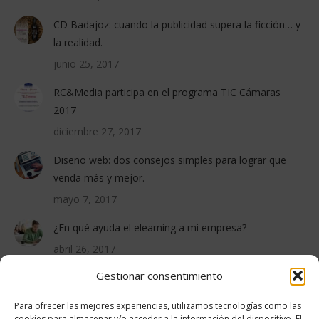
CD Badajoz: cuando la publicidad supera la ficción… y
la realidad.
junio 25, 2017
RC&Media participa en el programa TIC Cámaras
2017
diciembre 27, 2017
Diseño web: dos consejos simples para lograr que
venda más y mejor.
mayo 7, 2017
¿En qué ayuda el elearning a mi empresa?
abril 26, 2017
Gestionar consentimiento
PROYECTOS RECIENTES
Para ofrecer las mejores experiencias, utilizamos tecnologías como las
cookies para almacenar y/o acceder a la información del dispositivo. El