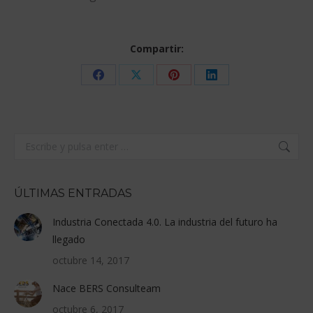
Compartir:
Share
Share
Share
Share
on
on
on
on
Facebook
X
Pinterest
LinkedIn
Buscar:
ÚLTIMAS ENTRADAS
Industria Conectada 4.0. La industria del futuro ha
llegado
octubre 14, 2017
Nace BERS Consulteam
octubre 6, 2017