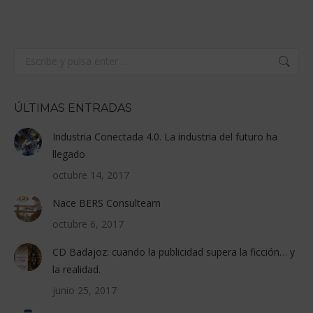
on
on
on
on
Facebook
X
Pinterest
LinkedIn
Buscar:
ÚLTIMAS ENTRADAS
Industria Conectada 4.0. La industria del futuro ha
llegado
octubre 14, 2017
Nace BERS Consulteam
octubre 6, 2017
CD Badajoz: cuando la publicidad supera la ficción… y
la realidad.
junio 25, 2017