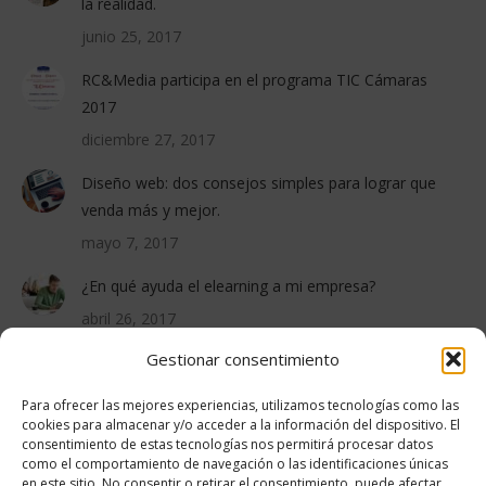
la realidad.
junio 25, 2017
RC&Media participa en el programa TIC Cámaras
2017
diciembre 27, 2017
Diseño web: dos consejos simples para lograr que
venda más y mejor.
mayo 7, 2017
¿En qué ayuda el elearning a mi empresa?
abril 26, 2017
Gestionar consentimiento
PROYECTOS RECIENTES
Para ofrecer las mejores experiencias, utilizamos tecnologías como las
cookies para almacenar y/o acceder a la información del dispositivo. El
consentimiento de estas tecnologías nos permitirá procesar datos
como el comportamiento de navegación o las identificaciones únicas
en este sitio. No consentir o retirar el consentimiento, puede afectar