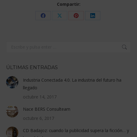
Compartir:
Share
Share
Share
Share
on
on
on
on
Facebook
X
Pinterest
LinkedIn
Buscar:
ÚLTIMAS ENTRADAS
Industria Conectada 4.0. La industria del futuro ha
llegado
octubre 14, 2017
Nace BERS Consulteam
octubre 6, 2017
CD Badajoz: cuando la publicidad supera la ficción… y