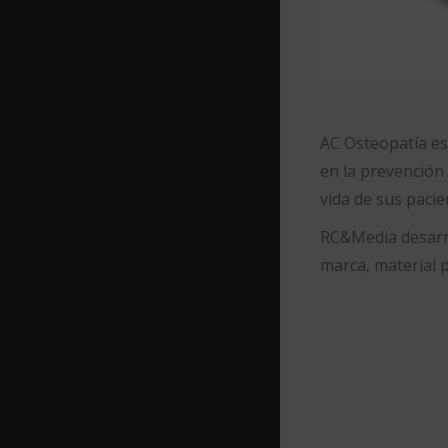
AC Osteopatía es
en la prevención 
vida de sus pacie
RC&Media desarro
marca, material pu