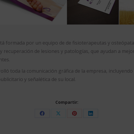
tá formada por un equipo de de fisioterapeutas y osteópata
y recuperación de lesiones y patologías, que ayudan a mejor
ntes.
lló toda la comunicación gráfica de la empresa, incluyendo 
blicitario y señalética de su local.
Compartir:
Share
Share
Share
Share
on
on
on
on