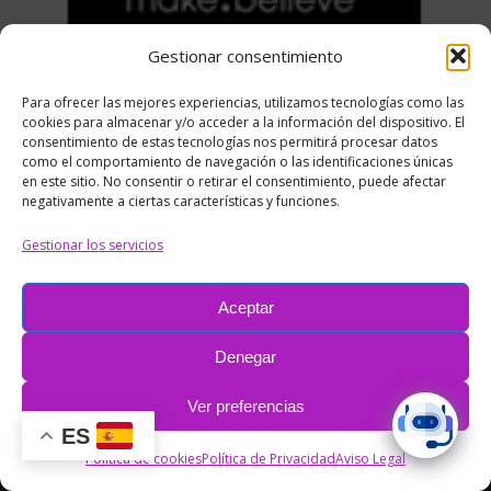
Gestionar consentimiento
Para ofrecer las mejores experiencias, utilizamos tecnologías como las
cookies para almacenar y/o acceder a la información del dispositivo. El
consentimiento de estas tecnologías nos permitirá procesar datos
como el comportamiento de navegación o las identificaciones únicas
Compartir:
en este sitio. No consentir o retirar el consentimiento, puede afectar
negativamente a ciertas características y funciones.
Share
Share
Share
Share
Gestionar los servicios
on
on
on
on
Facebook
X
Pinterest
LinkedIn
Aceptar
Denegar
Pie
Ver preferencias
© RC&Media Comunicación
ES
Política de cookies
Política de Privacidad
Aviso Legal