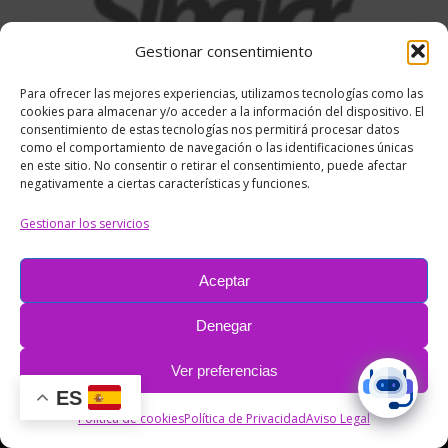
Gestionar consentimiento
Para ofrecer las mejores experiencias, utilizamos tecnologías como las
cookies para almacenar y/o acceder a la información del dispositivo. El
consentimiento de estas tecnologías nos permitirá procesar datos
como el comportamiento de navegación o las identificaciones únicas
Compartir:
en este sitio. No consentir o retirar el consentimiento, puede afectar
negativamente a ciertas características y funciones.
Share
Share
Share
Share
Gestionar los servicios
on
on
on
on
Facebook
X
Pinterest
LinkedIn
Aceptar
Denegar
Pie
Ver preferencias
© RC&Media Comunicación
ES
Política de cookies
Política de Privacidad
Aviso Legal